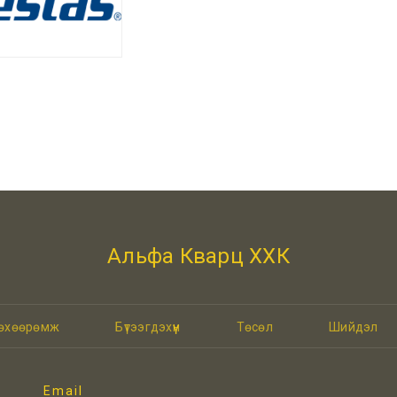
Альфа Кварц ХХК
төхөөрөмж
Бүтээгдэхүүн
Төсөл
Шийдэл
Email