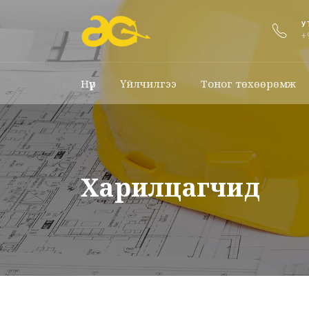
У
+
Нүүр
Үйлчилгээ
Тоног төхөөрөмж
Харилцагчид