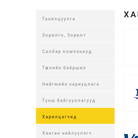
ХА
Танилцуулга
Зорилго, Зорилт
Салбар компаниуд
Төслийн байршил
Нийгмийн хариуцлага
Түнш байгууллагууд
Харилцагчид
Ханган нийлүүлэгч