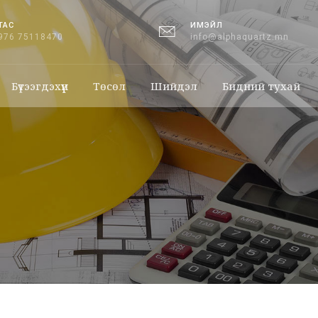
ТАС
ИМЭЙЛ
976 75118470
info@alphaquartz.mn
Бүтээгдэхүүн
Төсөл
Шийдэл
Бидний тухай