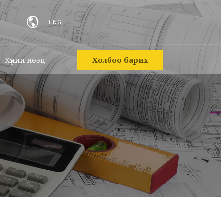
ENG
Хүний нөөц
Холбоо барих