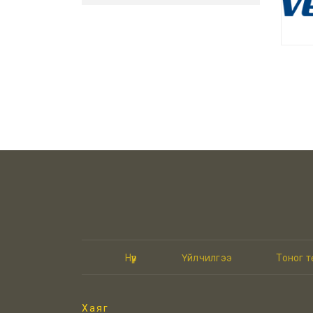
Нүүр
Үйлчилгээ
Тоног 
Хаяг